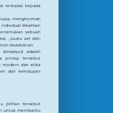
ak terbatas kepada
nusia, menghormati
individual dikaitkan
 menemukan sebuah
al, _
suatu set dari
itian kedokteran.
g dimaksud adalah
a prinsip tersebut
t modern dan etika
m dari kehidupan
u pilihan tersebut
nan untuk membantu