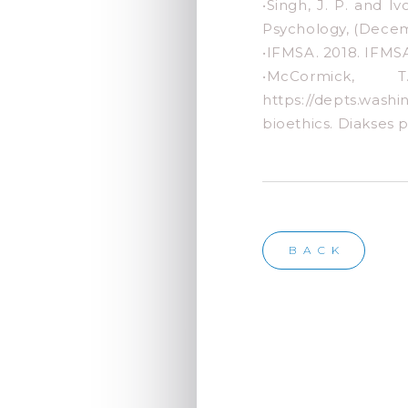
•Singh, J. P. and I
Psychology, (Decemb
•IFMSA. 2018. IF
•McCormick,
https://depts.washi
bioethics. Diakses 
BACK