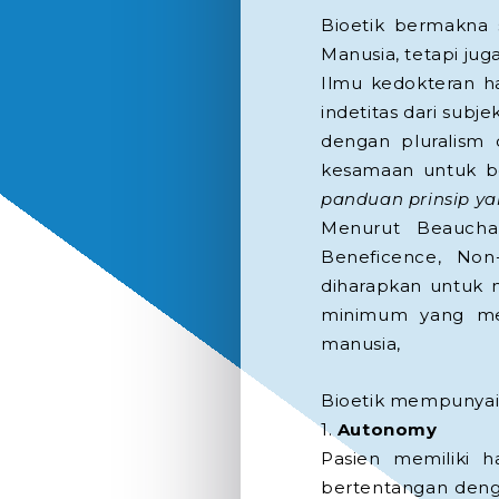
Bioetik bermakna 
Manusia, tetapi jug
Ilmu kedokteran h
indetitas dari subj
dengan pluralism
kesamaan untuk ber
panduan prinsip yan
Menurut Beaucham
Beneficence, Non-
diharapkan untuk 
minimum yang me
manusia,
Bioetik mempunyai p
1.
Autonomy
Pasien memiliki h
bertentangan deng