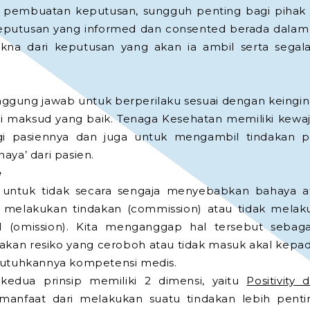
m pembuatan keputusan, sungguh penting bagi pihak
utusan yang informed dan consented berada dalam po
na dari keputusan yang akan ia ambil serta segal
nggung jawab untuk berperilaku sesuai dengan keingina
i maksud yang baik. Tenaga Kesehatan memiliki kewa
i pasiennya dan juga untuk mengambil tindakan p
aya’ dari pasien.
e
 untuk tidak secara sengaja menyebabkan bahaya 
m melakukan tindakan (commission) atau tidak melak
l (omission). Kita menganggap hal tersebut sebagai
an resiko yang ceroboh atau tidak masuk akal kepada 
butuhkannya kompetensi medis.
edua prinsip memiliki 2 dimensi, yaitu
Positivity d
nfaat dari melakukan suatu tindakan lebih penti