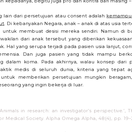
n kepadanya, begitu juga pro dan kontra dari masing –
 lain dari persetujuan atau consent adalah
kemampua
ut
. Di kebanyakan Negara, anak – anak di atas usia te
ntuk membuat desisi mereka sendiri. Namun di ba
rwakilan dari anak tersebut yang diberikan kekuasa
ak. Hal yang serupa terjadi pada pasien usia lanjut, c
emensia. Dan juga pasien yang tidak mampu berkom
g dalam koma. Pada akhirnya, walau konsep dari pe
aktik medis di seluruh dunia, kriteria yang tepat 
ntuk memberikan persetujuan mungkin beragam, 
eseorang yang ingin bekerja di luar.
 ‘Animals in research: an investigator’s perspective.’,
Medical Society. Alpha Omega Alpha, 48(4), pp. 19–22