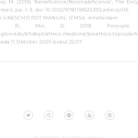
vory, M. (2015) ‘Beneficence/Nonmaleficence’, The Ency
er), pp. 1–3. doi: 10.1002/9781118625392.wbecp016.
MSA UNESCHO PDT MANUAL. IFMSA. Amsterdam
 T. R., Min, D. 2018. Principle o
ngton.edu/bhdept/ethics-medicine/bioethics-topics/artic
pada 11 Oktober 2020 pukul 22.07
© Untitled. All rights reserved.