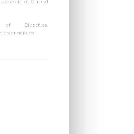
clopedia of Clinical
f Bioethics.
les/principles-