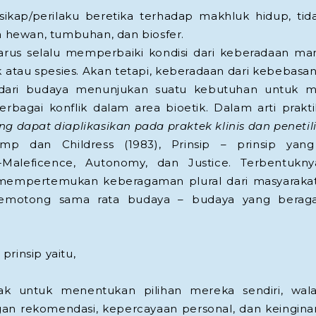
sikap/perilaku beretika terhadap makhluk hidup, tid
a hewan, tumbuhan, dan biosfer.
arus selalu memperbaiki kondisi dari keberadaan ma
ek atau spesies. Akan tetapi, keberadaan dari kebebasan 
 dari budaya menunjukan suatu kebutuhan untuk
bagai konflik dalam area bioetik. Dalam arti praktik
g dapat diaplikasikan pada praktek klinis dan penetil
p dan Childress (1983), Prinsip – prinsip yan
Maleficence, Autonomy, dan Justice. Terbentukny
mempertemukan keberagaman plural dari masyaraka
motong sama rata budaya – budaya yang beraga
rinsip yaitu,
ak untuk menentukan pilihan mereka sendiri, wala
an rekomendasi, kepercayaan personal, dan keingi