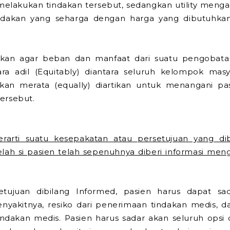
melakukan tindakan tersebut, sedangkan utility meng
indakan yang seharga dengan harga yang dibutuhka
ibkan agar beban dan manfaat dari suatu pengobat
cara adil (Equitably) diantara seluruh kelompok masy
ukan merata (equally) diartikan untuk menangani pa
ersebut.
rarti suatu kesepakatan atau persetujuan yang dib
lah si pasien telah sepenuhnya diberi informasi me
etujuan dibilang Informed, pasien harus dapat s
nyakitnya, resiko dari penerimaan tindakan medis, d
ndakan medis. Pasien harus sadar akan seluruh opsi