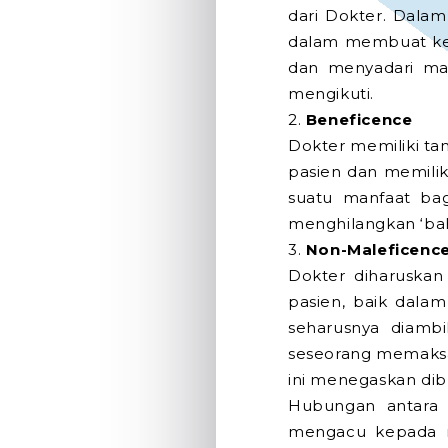
dari Dokter. Dala
dalam membuat kep
dan menyadari mak
mengikuti.
2.
Beneficence
Dokter memiliki ta
pasien dan memilik
suatu manfaat bag
menghilangkan ‘bah
3.
Non-Maleficenc
Dokter diharuskan
pasien, baik dala
seharusnya diambi
seseorang memaksak
ini menegaskan di
Hubungan antara k
mengacu kepada ma