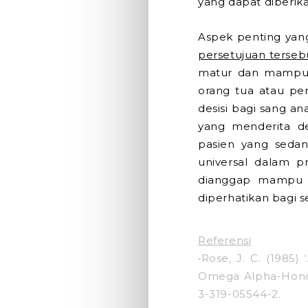
yang dapat diberika
Aspek penting yang
persetujuan terseb
matur dan mampu u
orang tua atau pe
desisi bagi sang an
yang menderita d
pasien yang sedan
universal dalam pr
dianggap mampu u
diperhatikan bagi s
Referensi
•Rose, J. C. (1985)
Omega Alpha-Honor 
3-319-05544-2.