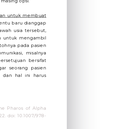
 masing opsi.
n untuk membuat
rtentu baru dianggap
wah usia tersebut,
an untuk mengambil
ontohnya pada pasien
unikasi, misalnya
rsetujuan bersifat
agar seorang pasien
dan hal ini harus
 The Pharos of Alpha
. doi: 10.1007/978-